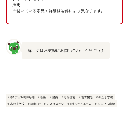
照明
※付いている家具の詳細は物件により異なります。
詳しくはお気軽にお問い合わせください♪
幸5丁目24期B号地
新築
建売
分譲住宅
着工開始
萩丘小学校
高台中学校
駐車3台
カスタヌック
1階ベッドルーム
シンプル動線