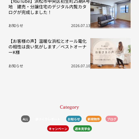
【YouTube】浜松市中央区初生町25期A号
地 建売・分譲住宅のデジタル内覧カタ
ログが完成しました！
お知らせ
2026.07.13
【お客様の声】温暖な浜松とオール電化
の相性は良い気がします／ベストオーナ
ーK様
お知らせ
2026.07.10
Category
ALL
家づくりレポート
お知らせ
新規物件
ブログ
キャンペーン
週末見学会