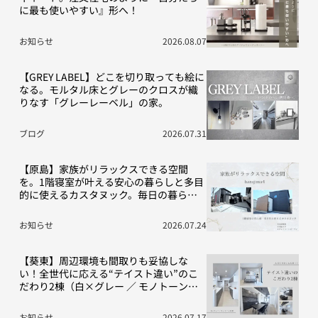
に最も使いやすい』形へ！
お知らせ
2026.08.07
【GREY LABEL】どこを切り取っても絵に
なる。モルタル床とグレーのクロスが織
りなす「グレーレーベル」の家。
ブログ
2026.07.31
【原島】家族がリラックスできる空間
を。1階寝室が叶える安心の暮らしと多目
的に使えるカスタヌック。毎日の暮らし
を豊かにする“こだわり”の2棟をご紹介！
お知らせ
2026.07.24
【葵東】周辺環境も間取りも妥協しな
い！全世代に応える“テイスト違い”のこ
だわり2棟（白×グレー ／ モノトーン空
間）
お知らせ
2026.07.17