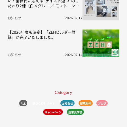
い！全世代に応える“テイスト違い”のこ
だわり2棟（白×グレー ／ モノトーン空
間）
お知らせ
2026.07.17
【2026年度も決定】「ZEHビルダー登
録」が完了いたしました。
お知らせ
2026.07.14
Category
ALL
家づくりレポート
お知らせ
新規物件
ブログ
キャンペーン
週末見学会