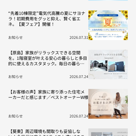
“先着10棟限定”電気代高騰の夏にサヨナ
ラ！初期費用をグッと抑え、賢く省エ
ネ。【夏フェア】開催！
お知らせ
2026.07.31
【原島】家族がリラックスできる空間
を。1階寝室が叶える安心の暮らしと多目
的に使えるカスタヌック。毎日の暮らし
を豊かにする“こだわり”の2棟をご紹介！
お知らせ
2026.07.24
【お客様の声】家族に寄り添った住宅メ
ーカーだと感じます／ベストオーナーW様
お知らせ
2026.07.24
【葵東】周辺環境も間取りも妥協しな