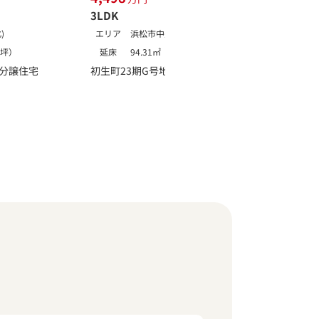
3LDK
3LDK
)
エリア
浜松市中央区(北)
エリア
05坪）
延床
94.31㎡（28.54坪）
延床
築分譲住宅
初生町23期G号地 新築分譲住宅
初生町2