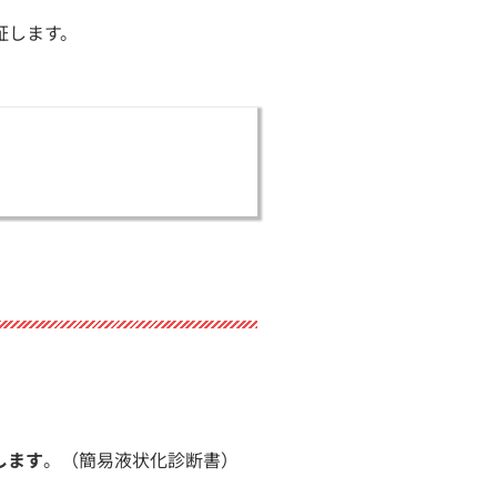
証します。
します
。（簡易液状化診断書）