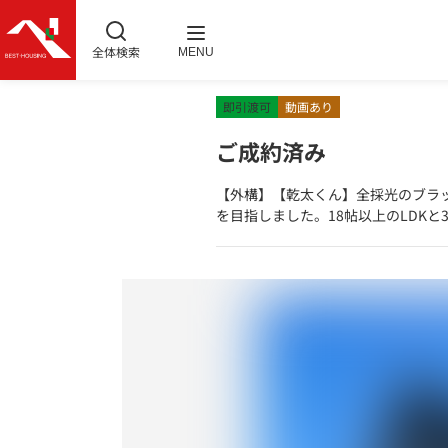
全体検索
MENU
即引渡可
動画あり
ご成約済み
【外構】【乾太くん】全採光のブラ
を目指しました。18帖以上のLDK