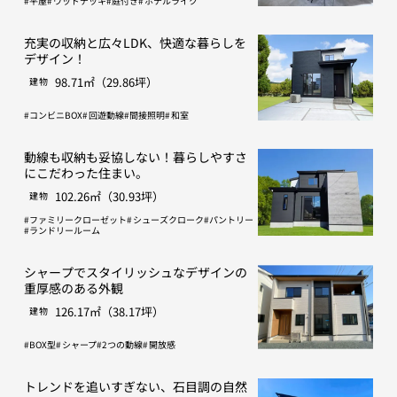
平屋
ウッドデッキ
庭付き
ホテルライク
充実の収納と広々LDK、快適な暮らしを
デザイン！
98.71㎡（29.86坪）
建物
コンビニBOX
回遊動線
間接照明
和室
動線も収納も妥協しない！暮らしやすさ
にこだわった住まい。
102.26㎡（30.93坪）
建物
ファミリークローゼット
シューズクローク
パントリー
ランドリールーム
シャープでスタイリッシュなデザインの
重厚感のある外観
126.17㎡（38.17坪）
建物
BOX型
シャープ
2つの動線
開放感
トレンドを追いすぎない、石目調の自然