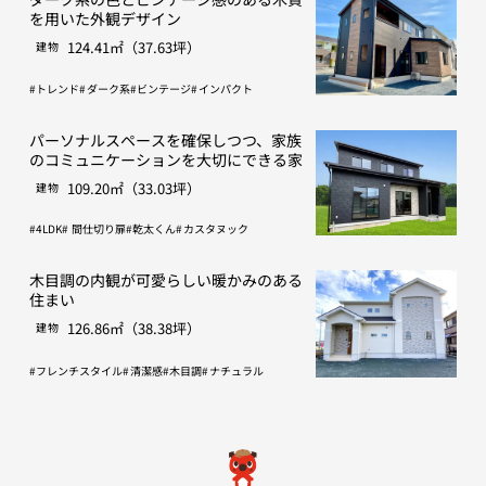
を用いた外観デザイン
124.41㎡（37.63坪）
建物
トレンド
ダーク系
ビンテージ
インパクト
パーソナルスペースを確保しつつ、家族
のコミュニケーションを大切にできる家
109.20㎡（33.03坪）
建物
4LDK
間仕切り扉
乾太くん
カスタヌック
木目調の内観が可愛らしい暖かみのある
住まい
126.86㎡（38.38坪）
建物
フレンチスタイル
清潔感
木目調
ナチュラル