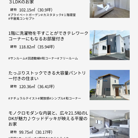
３LDKのお家
102.15㎡（30.9坪）
建物
プライベートガーデン
カスタヌック
１階寝室
平屋風コンセプト
1階に洗濯物を干すことができテレワーク
コーナーにもなるお部屋付き
118.82㎡（35.94坪）
建物
サンルーム
回遊動線
和コーナー
フリールーム
たっぷりストックできる大容量パントリ
ー付きの住まい
120.36㎡（36.41坪）
建物
ナチュラルテイスト
開放感
シンプル
和コーナー
モノクロモダンな内装と、広々21.5帖のL
DKが魅力♪ウッドデッキが映える平屋の
お家
99.75㎡（30.17坪）
建物