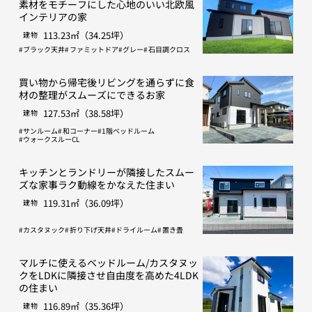
素材をモチーフにした心地のいい北欧風
インテリアの家
113.23㎡（34.25坪）
建物
ブラック天井
ファミットドア
グレー
石目調クロス
買い物から帰宅後リビングを通らずに食
材の整理がスムーズにできるお家
127.53㎡（38.58坪）
建物
サンルーム
和コーナー
1階ベッドルーム
ウォークスルーCL
キッチンとランドリーが隣接したスムー
ズな家事ラク動線をかなえた住まい
119.31㎡（36.09坪）
建物
カスタヌック
折り下げ天井
ドライルーム
置き畳
マルチに使えるベッドルーム/カスタヌッ
クをLDKに隣接させ自由度を高めた4LDK
の住まい
116.89㎡（35.36坪）
建物