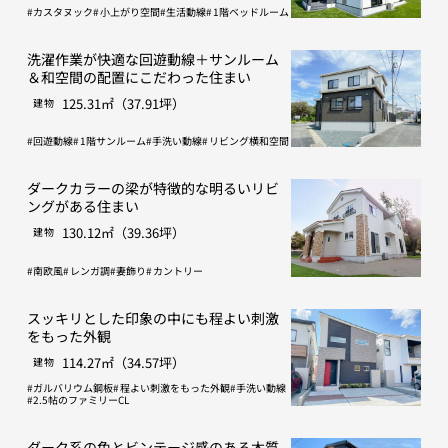
カスタヌック
小上がり空間
生活動線
1階ベッドルーム
洗濯作業が快適な回遊動線＋サンルーム
＆和空間の配置にこだわった住まい
125.31㎡（37.91坪）
建物
回遊動線
1階サンルーム
手洗い動線
リビング横和空間
ダークカラーの梁が特徴的な明るいリビ
ングがある住まい
130.12㎡（39.36坪）
建物
南欧風
レンガ調
妻飾り
カントリー
スッキリとした印象の中にも程よい刺激
をもった外観
114.27㎡（34.57坪）
建物
ガルバリウム鋼板
程よい刺激をもった外観
手洗い動線
2.5帖のファミリーCL
ダーク系の色とビンテージ感のある木質