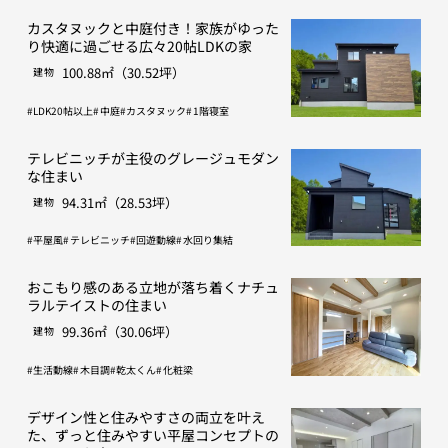
カスタヌックと中庭付き！家族がゆった
り快適に過ごせる広々20帖LDKの家
100.88㎡（30.52坪）
建物
LDK20帖以上
中庭
カスタヌック
1階寝室
テレビニッチが主役のグレージュモダン
な住まい
94.31㎡（28.53坪）
建物
平屋風
テレビニッチ
回遊動線
水回り集結
おこもり感のある立地が落ち着くナチュ
ラルテイストの住まい
99.36㎡（30.06坪）
建物
生活動線
木目調
乾太くん
化粧梁
デザイン性と住みやすさの両立を叶え
た、ずっと住みやすい平屋コンセプトの