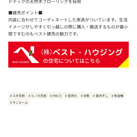
ドテックの天然木フローリングを採用
■建売ポイント■
内装に合わせてコーディネートした家具がついています。生活
イメージがしやすく引っ越しの際に購入・搬送するものが最小
限ですむのもベスト建売の魅力です。
スギ花粉
ヒノキ花粉
PM2.5
肌荒れ
対策
室内干し
除湿機
サンルーム