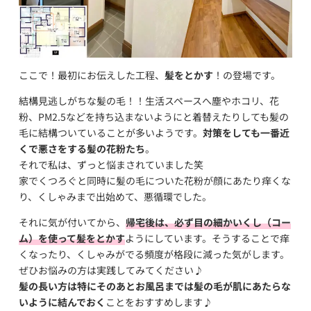
ここで！最初にお伝えした工程、
髪をとかす
！の登場です。
結構見逃しがちな髪の毛！！生活スペースへ塵やホコリ、花
粉、PM2.5などを持ち込まないようにと着替えたりしても髪の
毛に結構ついていることが多いようです。
対策をしても一番近
くで悪さをする髪の花粉たち
。
それで私は、ずっと悩まされていました笑
家でくつろぐと同時に髪の毛についた花粉が顔にあたり痒くな
り、くしゃみまで出始めて、悪循環でした。
それに気が付いてから、
帰宅後は、必ず目の細かいくし（コー
ム）を使って髪をとかす
ようにしています。そうすることで痒
くなったり、くしゃみがでる頻度が格段に減った気がします。
ぜひお悩みの方は実践してみてください♪
髪の長い方は特にそのあとお風呂までは髪の毛が肌にあたらな
いように結んでおく
ことをおすすめします♪