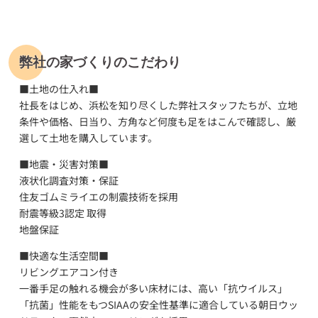
弊社の家づくりのこだわり
■土地の仕入れ■
社長をはじめ、浜松を知り尽くした弊社スタッフたちが、立地
条件や価格、日当り、方角など何度も足をはこんで確認し、厳
選して土地を購入しています。
■地震・災害対策■
液状化調査対策・保証
住友ゴムミライエの制震技術を採用
耐震等級3認定 取得
地盤保証
■快適な生活空間■
リビングエアコン付き
一番手足の触れる機会が多い床材には、高い「抗ウイルス」
「抗菌」性能をもつSIAAの安全性基準に適合している朝日ウッ