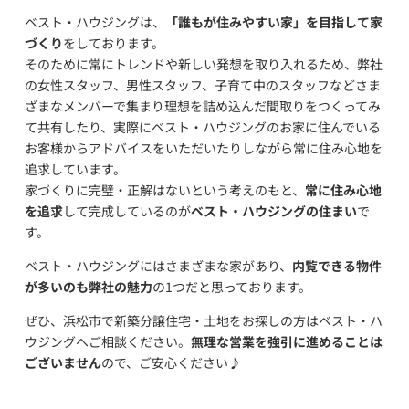
ベスト・ハウジングは、
「誰もが住みやすい家」を目指して家
づくり
をしております。
そのために常にトレンドや新しい発想を取り入れるため、弊社
の女性スタッフ、男性スタッフ、子育て中のスタッフなどさま
ざまなメンバーで集まり理想を詰め込んだ間取りをつくってみ
て共有したり、実際にベスト・ハウジングのお家に住んでいる
お客様からアドバイスをいただいたりしながら常に住み心地を
追求しています。
家づくりに完璧・正解はないという考えのもと、
常に住み心地
を追求
して完成しているのが
ベスト・ハウジングの住まい
で
す。
ベスト・ハウジングにはさまざまな家があり、
内覧できる物件
が多いのも弊社の魅力
の1つだと思っております。
ぜひ、浜松市で新築分譲住宅・土地をお探しの方はベスト・ハ
ウジングへご相談ください。
無理な営業を強引に進めることは
ございません
ので、ご安心ください♪