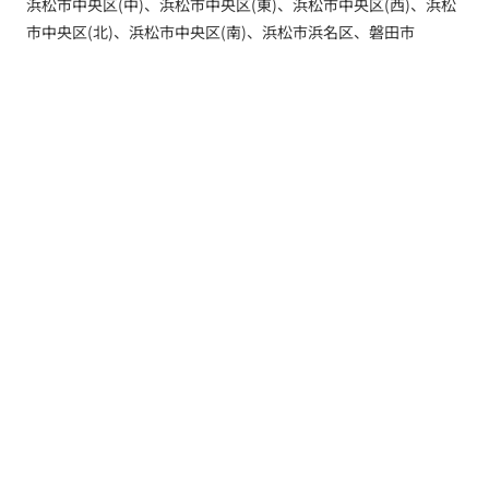
浜松市中央区(中)、浜松市中央区(東)、浜松市中央区(西)、浜松
市中央区(北)、浜松市中央区(南)、浜松市浜名区、磐田市
トップ
新着情報
新築一戸建てを探す
土地を探す
YouTube内覧動画
建築実例