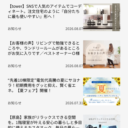
【tower】SNSで人気のアイテムでコーデ
ィネート。注文住宅のように『自分たち
に最も使いやすい』形へ！
お知らせ
2026.08.07
【お客様の声】リビングで勉強できると
ころや、ランドリールームがあるところ
がお気に入りです／ベストオーナーＯ様
お知らせ
2026.08.07
“先着10棟限定”電気代高騰の夏にサヨナ
ラ！初期費用をグッと抑え、賢く省エ
ネ。【夏フェア】開催！
お知らせ
2026.07.31
【原島】家族がリラックスできる空間
を。1階寝室が叶える安心の暮らしと多目
的に使えるカスタヌック。毎日の暮らし