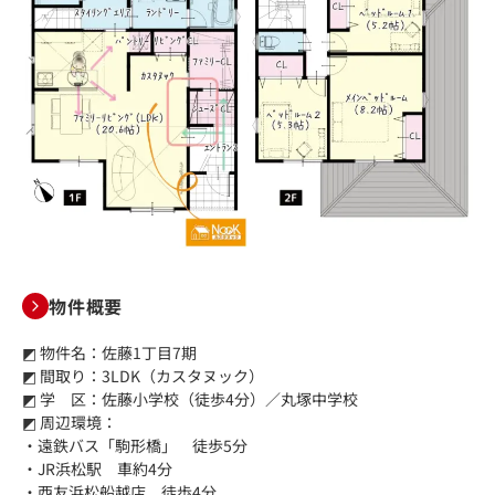
物件概要
◩ 物件名：佐藤1丁目7期
◩ 間取り：3LDK（カスタヌック）
◩ 学 区：佐藤小学校（徒歩4分）／丸塚中学校
◩ 周辺環境：
・遠鉄バス「駒形橋」 徒歩5分
・JR浜松駅 車約4分
・西友浜松船越店 徒歩4分