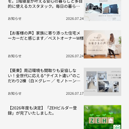
を。1階寝室が叶える安心の暮らしと多目
的に使えるカスタヌック。毎日の暮らし
を豊かにする“こだわり”の2棟をご紹介！
お知らせ
2026.07.24
【お客様の声】家族に寄り添った住宅メ
ーカーだと感じます／ベストオーナーW様
お知らせ
2026.07.24
【葵東】周辺環境も間取りも妥協しな
い！全世代に応える“テイスト違い”のこ
だわり2棟（白×グレー ／ モノトーン空
間）
お知らせ
2026.07.17
【2026年度も決定】「ZEHビルダー登
録」が完了いたしました。