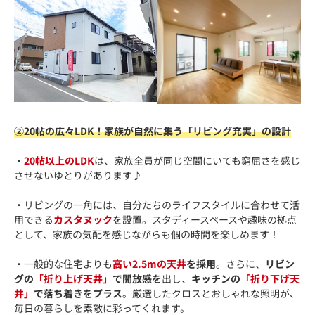
②20帖の広々LDK！家族が自然に集う「リビング充実」の設計
・
20帖以上のLDK
は、家族全員が同じ空間にいても窮屈さを感じ
させないゆとりがあります♪
・リビングの一角には、自分たちのライフスタイルに合わせて活
用できる
カスタヌック
を設置。スタディースペースや趣味の拠点
として、家族の気配を感じながらも個の時間を楽しめます！
・一般的な住宅よりも
高い2.5mの天井
を採用
。さらに、
リビン
グの
「折り上げ天井」
で開放感を
出し、
キッチンの
「折り下げ天
井」
で落ち着きをプラス
。厳選したクロスとおしゃれな照明が、
毎日の暮らしを素敵に彩ってくれます。