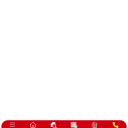
会社概要
プライバシーポリシー
浜松市で建売・分譲住宅、土地をお探しの方は
ベスト・ハウジングにお任せください！
静岡県浜松市中央区泉1-7-17
©2026 BEST HOUSING
All Rights Reserved.