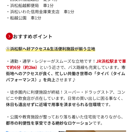
・浜松船越郵便局 車1分
・浜松いわた信用金庫東支店 車1分
・船越公園 車1分
おすすめポイント
①浜松駅へ好アクセス&生活便利施設が揃う立地
・通勤・通学・レジャーがスムーズな立地です！
JR浜松駅まで車
で約6分（約2㎞）
という近さで、バス路線も充実しています。
市
街地へのアクセスが良く、忙しい共働き世帯の「タイパ（タイム
パフォーマンス）」を向上
させます♪
・徒歩圏内に利便施設が終結！スーパー・ドラッグストア、コン
ビニや飲食店が点在しています。日常の買い出しに困る事なく、
休日も遠出せずに近場で用事を済ませられる住環境
です。
・公園や教育施設が整っており落ち着いた住宅街でありながら、
都市の利便性を享受できる絶妙なロケーション
です。