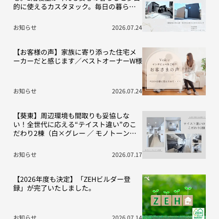
的に使えるカスタヌック。毎日の暮らし
を豊かにする“こだわり”の2棟をご紹介！
お知らせ
2026.07.24
【お客様の声】家族に寄り添った住宅メ
ーカーだと感じます／ベストオーナーW様
お知らせ
2026.07.24
【葵東】周辺環境も間取りも妥協しな
い！全世代に応える“テイスト違い”のこ
だわり2棟（白×グレー ／ モノトーン空
間）
お知らせ
2026.07.17
【2026年度も決定】「ZEHビルダー登
録」が完了いたしました。
お知らせ
2026.07.14