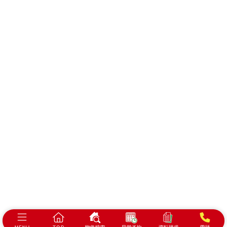
会社概要
プライバシーポリシー
浜松市で建売・分譲住宅、土地をお探しの方は
ベスト・ハウジングにお任せください！
静岡県浜松市中央区泉1-7-17
©2026 BEST HOUSING
All Rights Reserved.