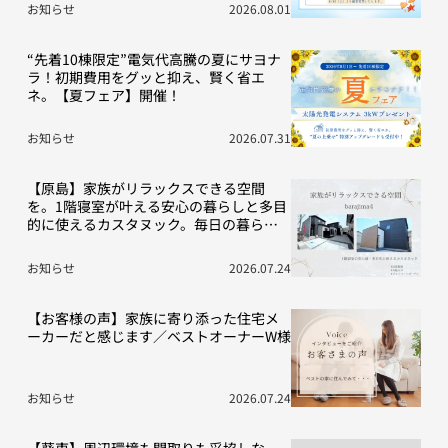
お知らせ
2026.08.01
“先着10棟限定”電気代高騰の夏にサヨナ
ラ！初期費用をグッと抑え、賢く省エ
ネ。【夏フェア】開催！
お知らせ
2026.07.31
【原島】家族がリラックスできる空間
を。1階寝室が叶える安心の暮らしと多目
的に使えるカスタヌック。毎日の暮らし
を豊かにする“こだわり”の2棟をご紹介！
お知らせ
2026.07.24
【お客様の声】家族に寄り添った住宅メ
ーカーだと感じます／ベストオーナーW様
お知らせ
2026.07.24
【葵東】周辺環境も間取りも妥協しな