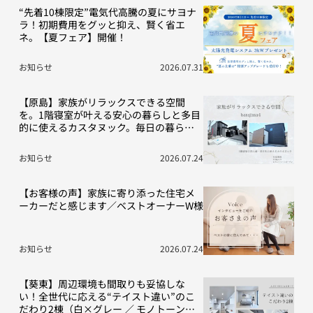
“先着10棟限定”電気代高騰の夏にサヨナ
ラ！初期費用をグッと抑え、賢く省エ
ネ。【夏フェア】開催！
お知らせ
2026.07.31
【原島】家族がリラックスできる空間
を。1階寝室が叶える安心の暮らしと多目
的に使えるカスタヌック。毎日の暮らし
を豊かにする“こだわり”の2棟をご紹介！
お知らせ
2026.07.24
【お客様の声】家族に寄り添った住宅メ
ーカーだと感じます／ベストオーナーW様
お知らせ
2026.07.24
【葵東】周辺環境も間取りも妥協しな
い！全世代に応える“テイスト違い”のこ
だわり2棟（白×グレー ／ モノトーン空