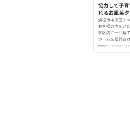
協力して子育
れるお風呂タ
浜松市中央区のベ
お客様の声をい
学区内に一戸建
ホームを検討さ
www.besthousing.c