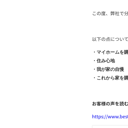
この度、弊社で分
以下の点につい
・マイホームを
・住み心地
・我が家の自慢
・これから家を
お客様の声を読
https://www.bes