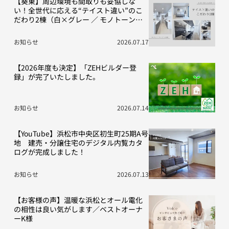
【葵東】周辺環境も間取りも妥協しな
い！全世代に応える“テイスト違い”のこ
だわり2棟（白×グレー ／ モノトーン空
間）
お知らせ
2026.07.17
【2026年度も決定】「ZEHビルダー登
録」が完了いたしました。
お知らせ
2026.07.14
【YouTube】浜松市中央区初生町25期A号
地 建売・分譲住宅のデジタル内覧カタ
ログが完成しました！
お知らせ
2026.07.13
【お客様の声】温暖な浜松とオール電化
の相性は良い気がします／ベストオーナ
ーK様