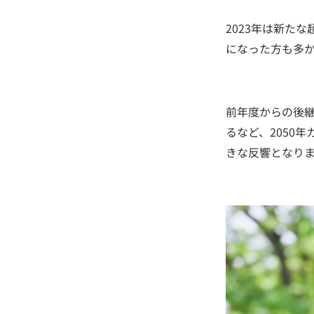
2023年は新た
になった方も多
前年度からの後継
るなど、2050
きな反響となり