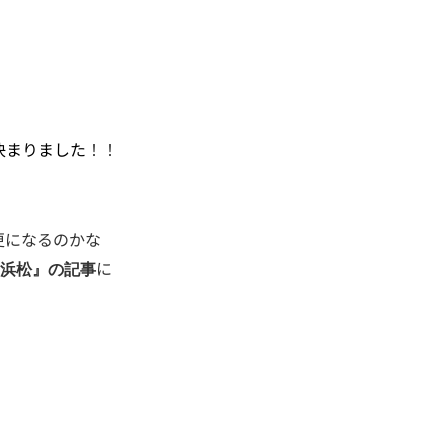
決まりました
！！
更になるのかな
に
浜松』の記事