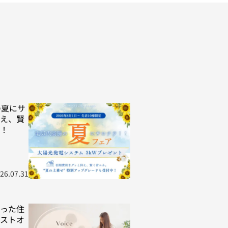
の夏にサ
え、賢
！
26.07.31
った住
ストオ