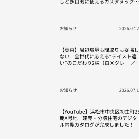
しと多目的に使えるカスタヌック。
毎日の暮らしを豊かにする“こだわ
り”の2棟をご紹介！
お知らせ
2026.07.
【葵東】周辺環境も間取りも妥協し
ない！全世代に応える“テイスト違
い”のこだわり2棟（白×グレー ／
モノトーン空間）
お知らせ
2026.07.
【YouTube】浜松市中央区初生町2
期A号地 建売・分譲住宅のデジタ
ル内覧カタログが完成しました！