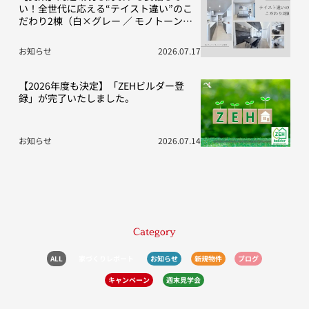
い！全世代に応える“テイスト違い”のこ
だわり2棟（白×グレー ／ モノトーン空
間）
お知らせ
2026.07.17
【2026年度も決定】「ZEHビルダー登
録」が完了いたしました。
お知らせ
2026.07.14
Category
ALL
家づくりレポート
お知らせ
新規物件
ブログ
キャンペーン
週末見学会