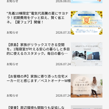
お知らせ
2026.08.01
“先着10棟限定”電気代高騰の夏にサヨナ
ラ！初期費用をグッと抑え、賢く省エ
ネ。【夏フェア】開催！
お知らせ
2026.07.31
【原島】家族がリラックスできる空間
を。1階寝室が叶える安心の暮らしと多目
的に使えるカスタヌック。毎日の暮らし
を豊かにする“こだわり”の2棟をご紹介！
お知らせ
2026.07.24
【お客様の声】家族に寄り添った住宅メ
ーカーだと感じます／ベストオーナーW様
お知らせ
2026.07.24
【葵東】周辺環境も間取りも妥協しな