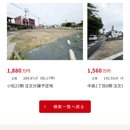
1,880
1,560
万円
万円
284.87㎡（86.17坪）
142.93㎡（43.
土地
土地
小松23期 注文分譲予定地
中島1丁目8期 注文分
検索一覧へ戻る