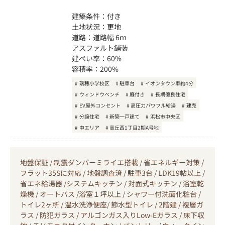
建築条件：付き
土地状況：更地
道路：道路幅 6ｍ
アスファルト舗装
建ぺい率：60%
容積率：200%
瑞穂小学校区
駐車台
イオンタウン車約4分
ウィンドウベンチ
庭付き
長期優良住宅
EV屋外コンセント
高圧力パワフル給湯
建売
分譲住宅
新築一戸建て
浜松市中央区
中エリア
高丘西1丁目2期A号地
地盤保証 / 制震ダンパーミライエ搭載 / 省エネルギー対策 /
フラット35Sに対応 / 地盤調査済 / 駐車3台 / LDK19帖以上 /
省エネ給湯器 /システムキッチン / 対面式キッチン / 浴室乾
燥機 / オートバス /浴室１坪以上 / シャワー付洗面化粧台 /
トイレ2ヶ所 / 温水洗浄便座/ 節水型トイレ / 2階建 / 複層ガ
ラス / 防犯ガラス / アルゴンガス入りLow-Eガラス / 床下収