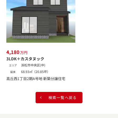
4,180
万円
3LDK＋カスタヌック
浜松市中央区(中)
エリア
68.93㎡（20.85坪）
延床
高丘西1丁目2期A号地 新築分譲住宅
検索一覧へ戻る