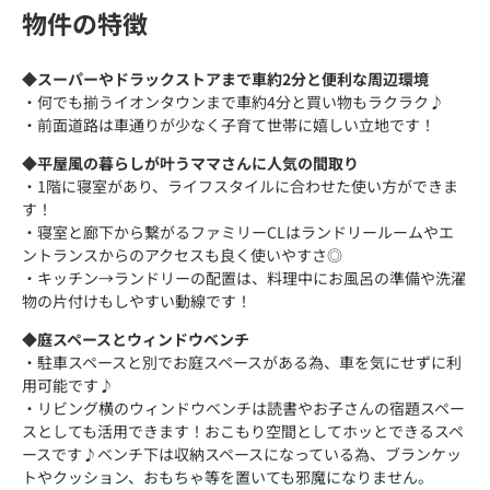
物件の特徴
◆
スーパーやドラックストアまで車約2分と便利な周辺環境
・何でも揃うイオンタウンまで車約4分と買い物もラクラク♪
・前面道路は車通りが少なく子育て世帯に嬉しい立地です！
◆
平屋風の暮らしが叶うママさんに人気の間取り
・1階に寝室があり、ライフスタイルに合わせた使い方ができま
す！
・寝室と廊下から繋がるファミリーCLはランドリールームやエ
ントランスからのアクセスも良く使いやすさ◎
・キッチン→ランドリーの配置は、料理中にお風呂の準備や洗濯
物の片付けもしやすい動線です！
◆
庭スペースとウィンドウベンチ
・駐車スペースと別でお庭スペースがある為、車を気にせずに利
用可能です♪
・リビング横のウィンドウベンチは読書やお子さんの宿題スペー
スとしても活用できます！おこもり空間としてホッとできるスペ
ースです♪ベンチ下は収納スペースになっている為、ブランケッ
トやクッション、おもちゃ等を置いても邪魔になりません。