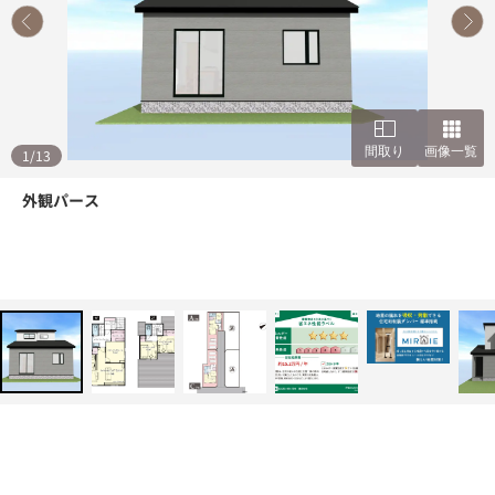
間取り
画像一覧
1
/
13
外観パース