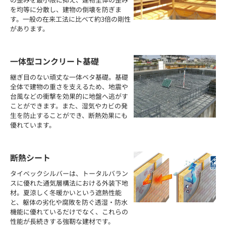
を均等に分散し、建物の倒壊を防ぎま
す。一般の在来工法に比べて約3倍の剛性
があります。
一体型コンクリート基礎
継ぎ目のない頑丈な一体ベタ基礎。基礎
全体で建物の重さを支えるため、地震や
台風などの衝撃を効果的に地盤へ逃がす
ことができます。また、湿気やカビの発
生を防止することができ、断熱効果にも
優れています。
断熱シート
タイベックシルバーは、トータルバラン
スに優れた通気層構法における外装下地
材。夏涼しく冬暖かいという遮熱性能
と、躯体の劣化や腐敗を防ぐ透湿・防水
機能に優れているだけでなく、これらの
性能が長続きする強靭な建材です。