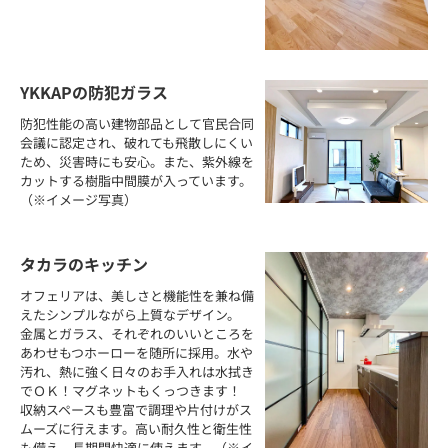
YKKAPの防犯ガラス
防犯性能の高い建物部品として官民合同
会議に認定され、破れても飛散しにくい
ため、災害時にも安心。また、紫外線を
カットする樹脂中間膜が入っています。
（※イメージ写真）
タカラのキッチン
オフェリアは、美しさと機能性を兼ね備
えたシンプルながら上質なデザイン。
金属とガラス、それぞれのいいところを
あわせもつホーローを随所に採用。水や
汚れ、熱に強く日々のお手入れは水拭き
でＯＫ！マグネットもくっつきます！
収納スペースも豊富で調理や片付けがス
ムーズに行えます。高い耐久性と衛生性
も備え、長期間快適に使えます。（※イ