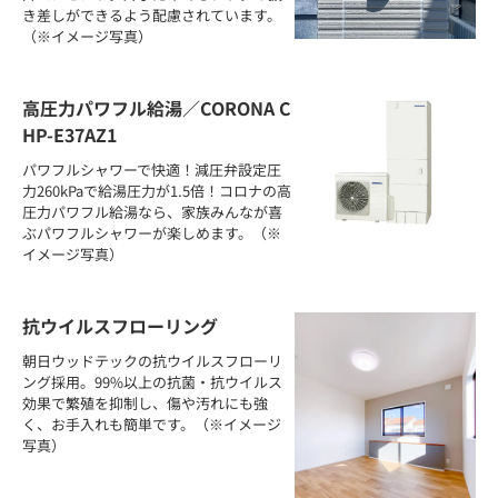
き差しができるよう配慮されています。
（※イメージ写真）
高圧力パワフル給湯／CORONA C
HP-E37AZ1
パワフルシャワーで快適！減圧弁設定圧
力260kPaで給湯圧力が1.5倍！コロナの高
圧力パワフル給湯なら、家族みんなが喜
ぶパワフルシャワーが楽しめます。（※
イメージ写真）
抗ウイルスフローリング
朝日ウッドテックの抗ウイルスフローリ
ング採用。99%以上の抗菌・抗ウイルス
効果で繁殖を抑制し、傷や汚れにも強
く、お手入れも簡単です。（※イメージ
写真）