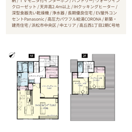
納 / ＴＶモニタ付インターホン / パントリー/ ウォークイン
クローゼット / 天井高2.4ｍ以上 / IHクッキングヒーター /
深型食器洗い乾燥機 / 浄水器 / 長期優良住宅 / EV屋外コン
セントPanasonic / 高圧力パワフル給湯CORONA / 新築・
建売住宅 / 浜松市中央区 / 中エリア / 高丘西1丁目2期C号地