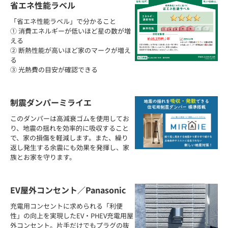
省エネ性能ラベル
「省エネ性能ラベル」で分かること
① 消費エネルギーが低いほど星の数が増
える
② 断熱性能が高いほど家のマークが増え
る
③ 光熱費の目安が確認できる
制震ダンパーミライエ
このダンパーは高減衰ゴムを使用してお
り、地震の揺れを効率的に吸収すること
で、家の損傷を軽減します。また、繰り
返し発生する余震にも効果を発揮し、家
族とお家を守ります。
EV屋外コンセント／Panasonic
充電用コンセントに求められる「利便
性」の向上を実現したEV・PHEV充電用屋
外コンセント。片手だけでもプラグの抜