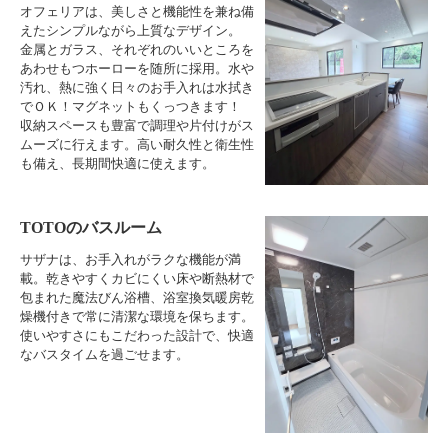
オフェリアは、美しさと機能性を兼ね備
えたシンプルながら上質なデザイン。
金属とガラス、それぞれのいいところを
あわせもつホーローを随所に採用。水や
汚れ、熱に強く日々のお手入れは水拭き
でＯＫ！マグネットもくっつきます！
収納スペースも豊富で調理や片付けがス
ムーズに行えます。高い耐久性と衛生性
も備え、長期間快適に使えます。
TOTOのバスルーム
サザナは、お手入れがラクな機能が満
載。乾きやすくカビにくい床や断熱材で
包まれた魔法びん浴槽、浴室換気暖房乾
燥機付きで常に清潔な環境を保ちます。
使いやすさにもこだわった設計で、快適
なバスタイムを過ごせます。