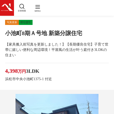
全体検索
MENU
写真更新
即引渡可
小池町8期Ａ号地 新築分譲住宅
【家具搬入前写真を更新しました！】【長期優良住宅】子育て世
帯に嬉しい便利な周辺環境！平屋風の生活が叶う庭付き3LDKの
住まい
4,398
3LDK
万円
浜松市中央小池町1375-1 付近