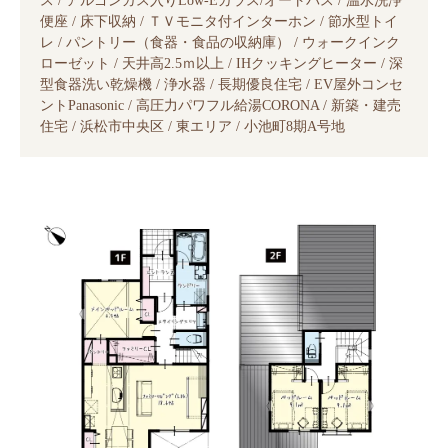
ス / アルゴンガス入りLow-Eガラス/オートバス / 温水洗浄
便座 / 床下収納 / ＴＶモニタ付インターホン / 節水型トイ
レ / パントリー（食器・食品の収納庫） / ウォークインク
ローゼット / 天井高2.5ｍ以上 / IHクッキングヒーター / 深
型食器洗い乾燥機 / 浄水器 / 長期優良住宅 / EV屋外コンセ
ントPanasonic / 高圧力パワフル給湯CORONA / 新築・建売
住宅 / 浜松市中央区 / 東エリア / 小池町8期A号地