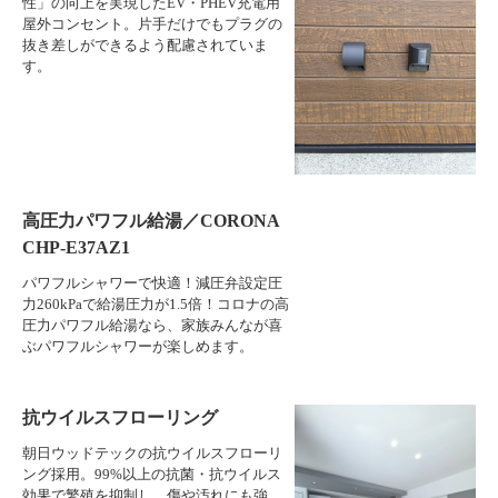
性」の向上を実現したEV・PHEV充電用
屋外コンセント。片手だけでもプラグの
抜き差しができるよう配慮されていま
す。
高圧力パワフル給湯／CORONA
CHP-E37AZ1
パワフルシャワーで快適！減圧弁設定圧
力260kPaで給湯圧力が1.5倍！コロナの高
圧力パワフル給湯なら、家族みんなが喜
ぶパワフルシャワーが楽しめます。
抗ウイルスフローリング
朝日ウッドテックの抗ウイルスフローリ
ング採用。99%以上の抗菌・抗ウイルス
効果で繁殖を抑制し、傷や汚れにも強