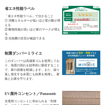
省エネ性能ラベル
「省エネ性能ラベル」で分かること
① 消費エネルギーが低いほど星の数が増
える
② 断熱性能が高いほど家のマークが増え
る
③ 光熱費の目安が確認できる
制震ダンパーミライエ
このダンパーは高減衰ゴムを使用してお
り、地震の揺れを効率的に吸収すること
で、家の損傷を軽減します。また、繰り
返し発生する余震にも効果を発揮し、家
族とお家を守ります。
EV屋外コンセント／Panasonic
充電用コンセントに求められる「利便