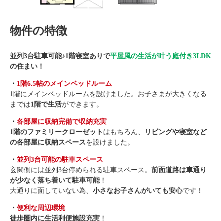
物件の特徴
並列3台駐車可能♪1階寝室ありで
平屋風の生活が叶う庭付き3LDK
の住まい！
・
1階6.5帖のメインベッドルーム
1階にメインベッドルームを設けました。お子さまが大きくなる
までは
1階で生活
ができます。
・
各部屋に収納完備で収納充実
1階のファミリークローゼット
はもちろん、
リビングや寝室など
の各部屋に収納スペース
を設けました。
・
並列3台可能の駐車スペース
玄関側には並列3台停められる駐車スペース。
前面道路は車通り
が少なく落ち着いて駐車可能
！
大通りに面していない為、
小さなお子さんがいても安心
です！
・
便利な周辺環境
徒歩圏内に生活利便施設充実
！