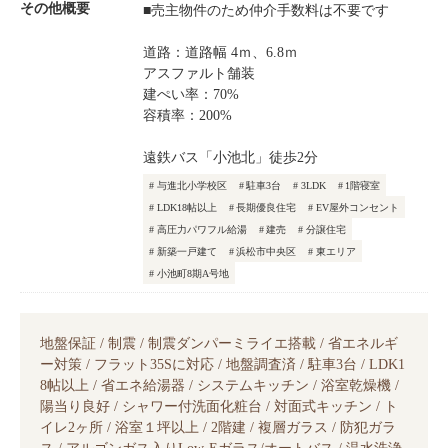
その他概要
■売主物件のため仲介手数料は不要です
道路：道路幅 4ｍ、6.8ｍ
アスファルト舗装
建ぺい率：70%
容積率：200%
遠鉄バス「小池北」徒歩2分
与進北小学校区
駐車3台
3LDK
1階寝室
LDK18帖以上
長期優良住宅
EV屋外コンセント
高圧力パワフル給湯
建売
分譲住宅
新築一戸建て
浜松市中央区
東エリア
小池町8期A号地
地盤保証 / 制震 / 制震ダンパーミライエ搭載 / 省エネルギ
ー対策 / フラット35Sに対応 / 地盤調査済 / 駐車3台 / LDK1
8帖以上 / 省エネ給湯器 / システムキッチン / 浴室乾燥機 /
陽当り良好 / シャワー付洗面化粧台 / 対面式キッチン / ト
イレ2ヶ所 / 浴室１坪以上 / 2階建 / 複層ガラス / 防犯ガラ