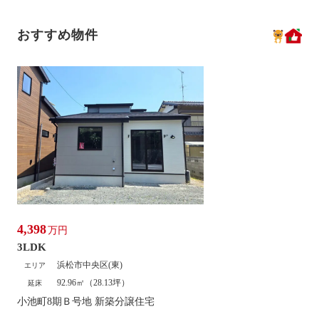
おすすめ物件
4,398
万円
3LDK
浜松市中央区(東)
エリア
92.96㎡（28.13坪）
延床
小池町8期Ｂ号地 新築分譲住宅