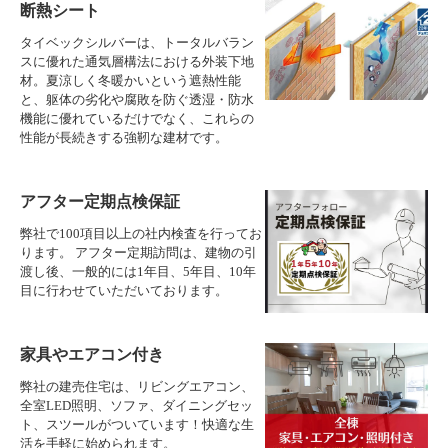
断熱シート
タイベックシルバーは、トータルバラン
スに優れた通気層構法における外装下地
材。夏涼しく冬暖かいという遮熱性能
と、躯体の劣化や腐敗を防ぐ透湿・防水
機能に優れているだけでなく、これらの
性能が長続きする強靭な建材です。
アフター定期点検保証
弊社で100項目以上の社内検査を行ってお
ります。 アフター定期訪問は、建物の引
渡し後、一般的には1年目、5年目、10年
目に行わせていただいております。
家具やエアコン付き
弊社の建売住宅は、リビングエアコン、
全室LED照明、ソファ、ダイニングセッ
ト、スツールがついています！快適な生
活を手軽に始められます。