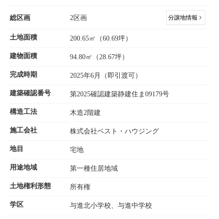
総区画
2区画
分譲地情報
土地面積
200.65㎡（60.69坪）
建物面積
94.80㎡（28.67坪）
完成時期
2025年6月（即引渡可）
建築確認番号
第2025確認建築静建住ま09179号
構造工法
木造2階建
施工会社
株式会社ベスト・ハウジング
地目
宅地
用途地域
第一種住居地域
土地権利形態
所有権
学区
与進北小学校、与進中学校