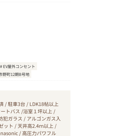
EV屋外コンセント
市野町12期B号地
 駐車3台 / LDK18帖以上
オートバス /浴室１坪以上 /
/ 防犯ガラス / アルゴンガス入
ト / 天井高2.4ｍ以上 /
asonic / 高圧力パワフル