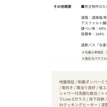
その他概要
■売主物件のた
道路：道路幅 南
アスファルト舗
建ぺい率：60%
容積率：164%
遠鉄バス「与進
与進小学校区
高圧力パワフル
地盤保証 / 制震ダンパーミライ
/ 南向き / 陽当り良好 / 
シャワー付洗面化粧台 / トイレ
りLow-Eガラス / 床下収納
IHクッキングヒーター / 深型