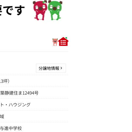
分譲地情報
.13坪）
建築静建住ま12494号
ト・ハウジング
域
与進中学校