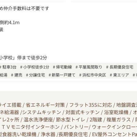
め仲介手数料は不要です
側約4.1ｍ
装
小学校」停まで徒歩2分
駐車3台
小学校徒歩1分
帰宅動線
平屋風間取り
長期優良住宅
給湯
建売
分譲住宅
新築一戸建て
浜松市中央区
東エリア
エ搭載 / 省エネルギー対策 / フラット35Sに対応 / 地盤調査済 /
省エネ給湯器 /システムキッチン / 対面式キッチン / 浴室乾燥機 / 
2ヶ所 / 温水洗浄便座/ 節水型トイレ / 2階建 / 複層ガラス 
 / ＴＶモニタ付インターホン / パントリー/ ウォークインクローゼッ
食器洗い乾燥機 / 浄水器 /長期優良住宅 / EV屋外コンセントPan