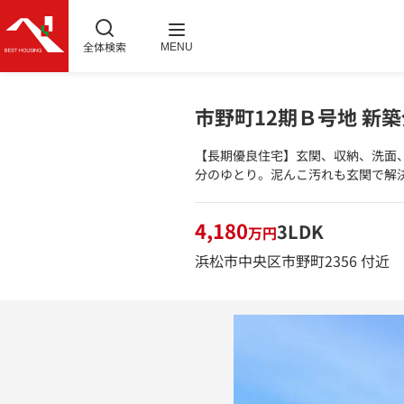
全体検索
MENU
市野町12期Ｂ号地 新
【長期優良住宅】玄関、収納、洗面
分のゆとり。泥んこ汚れも玄関で解
4,180
3LDK
万円
浜松市中央区市野町2356 付近