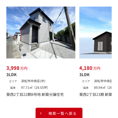
3,998
4,180
万円
万円
3LDK
3LDK
浜松市中央区(中)
浜松市中央区(中
エリア
エリア
97.71㎡（29.55坪）
89.94㎡（26.2
延床
延床
葵西2丁目22期B号地 新築分譲住宅
葵西2丁目23期 新築分
検索一覧へ戻る