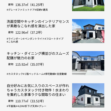
136.37㎡（41.25坪）
建物
グレー
ファミットドア
収納
建具
洗面空間やキッチンのインテリアセンス
が素敵なこなれ感を演出した家
122.96㎡（37.2坪）
建物
ラインボーン
ペンダントライト
フロートタイプ
こなれ感
キッチン・ダイニング横並びのスムーズ
配膳が魅力のお家
115.92㎡（35.07坪）
建物
カスタヌック
1階ベッドルーム
帰宅動線
支度動線
自分好みにお気に入りのスペースが作れ
ちゃうカスタヌック付き物件！水まわり
を集約した家事ラクな間取りの住まい
110.77㎡（33.51坪）
建物
平屋風
4LDK
折下げ天井
グレー