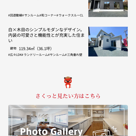
回遊動線
サンルーム
和コーナー
ウォークスルーCL
白×木目のシンプルモダンなデザイン。
内装の可愛さと機能性とが充実した住ま
い
119.34㎡（36.1坪）
建物
広々LDK
ランドリールーム
サンルーム
三角垂れ壁
さくっと見たい方はこちら