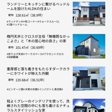
ランドリーとキッチンに繋がるベッドル
ームを設けた4LDKの住まい
128.61㎡（38.9坪）
建物
ウッドデッキ
和コーナー
ウォークスルーCL
1階ベッドルーム
楕円天井とクロスが主役「無機質なかっ
こよさ」と「木の居心地の良さ」の家
101.47㎡（30.69坪）
建物
折り上げ天井
ワークスペース
アクセントクロス
収納動線
重厚感と落ち着きをもたらすダークカラ
ーにホワイトが映えた外観
120.68㎡（36.51坪）
建物
ビンテージ感
木質の外壁
インパクトと清涼感
程よくグレーのインテリアを使って、洗
練された空間の中にも落ち着けるナチュ
ラルスタイリッシュな家