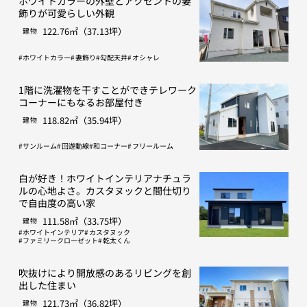
ホワイトカラーの外壁とアクセントの妻
飾りが可愛らしい外観
122.76㎡（37.13坪）
建物
ホワイトカラー
妻飾り
勾配天井
オシャレ
1階に洗濯物を干すことができテレワーク
コーナーにもなるお部屋付き
118.82㎡（35.94坪）
建物
サンルーム
回遊動線
和コーナー
フリールーム
白が好き！ホワイトインテリアナチュラ
ルの心地よさ。カスタヌックと間仕切り
で自由度の高い家
111.58㎡（33.75坪）
建物
ホワイトインテリア
カスタヌック
ファミリークローゼット
乾太くん
吹抜けにより開放感のあるリビングを創
出した住まい
121.73㎡（36.82坪）
建物