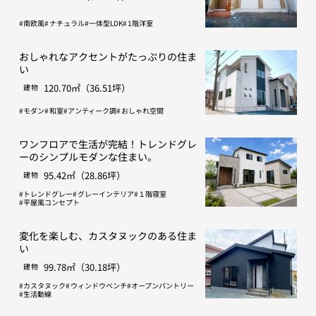
南欧風
ナチュラル
一体型LDK
1階洋室
おしゃれなアクセントがたっぷりの住ま
い
120.70㎡（36.51坪）
建物
モダン
和室
アンティーク調
おしゃれ空間
ワンフロアで生活が完結！トレンドグレ
ーのシンプルモダンな住まい。
95.42㎡（28.86坪）
建物
トレンドグレー
グレーインテリア
１階寝室
平屋風コンセプト
変化を楽しむ、カスタヌックのある住ま
い
99.78㎡（30.18坪）
建物
カスタヌック
ウィンドウベンチ
オープンパントリー
生活動線