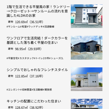
1階で生活できる平屋風の家！ランドリー
→クローゼット→サンルームの流れを意
識した4LDKのお家
120.69㎡（36.51坪）
建物
サンルーム
和室
ウッドデッキ
回遊動線
ワンフロアで生活完結！ダークカラーを
基調とした落ち着く平屋の住まい
98.95㎡（29.93坪）
建物
平屋住宅
カスタヌック
トイレ2か所
シューズCL
シンプルでおしゃれなフレンチスタイル
122.85㎡（37.16坪）
建物
エレガント
収納豊富
生活動線
開放感
キッチンの配置にこだわった住まい
128.67㎡（38.92坪）
建物