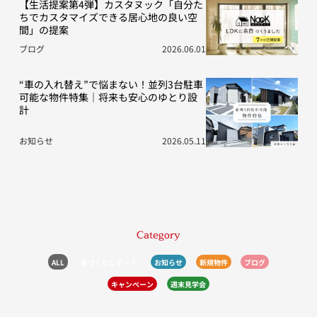
【生活提案第4弾】カスタヌック「自分た
ちでカスタマイズできる居心地の良い空
間」の提案
ブログ
2026.06.01
“車の入れ替え”で悩まない！並列3台駐車
可能な物件特集｜将来も安心のゆとり設
計
お知らせ
2026.05.11
Category
ALL
家づくりレポート
お知らせ
新規物件
ブログ
キャンペーン
週末見学会