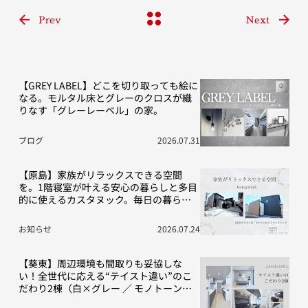
Prev
Next
【GREY LABEL】どこを切り取っても絵に
なる。モルタル床とグレーのクロスが織
りなす「グレーレーベル」の家。
ブログ
2026.07.31
【原島】家族がリラックスできる空間
を。1階寝室が叶える安心の暮らしと多目
的に使えるカスタヌック。毎日の暮らし
を豊かにする“こだわり”の2棟をご紹介！
お知らせ
2026.07.24
【葵東】周辺環境も間取りも妥協しな
い！全世代に応える“テイスト違い”のこ
だわり2棟（白×グレー ／ モノトーン空
間）