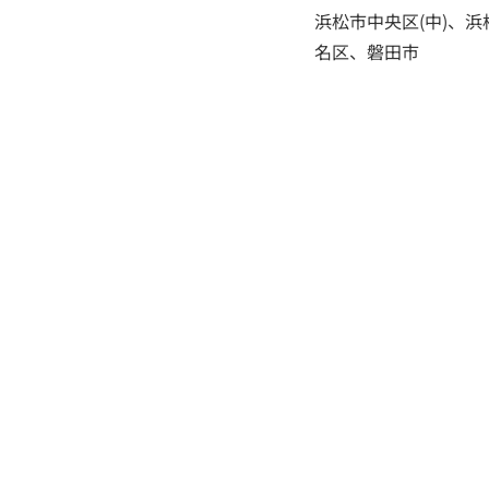
浜松市中央区(中)、浜
名区、磐田市
トップ
新着
YouTube内覧動画
建築
地盤保証・液状化保証
耐震
キャラクター紹介
店舗