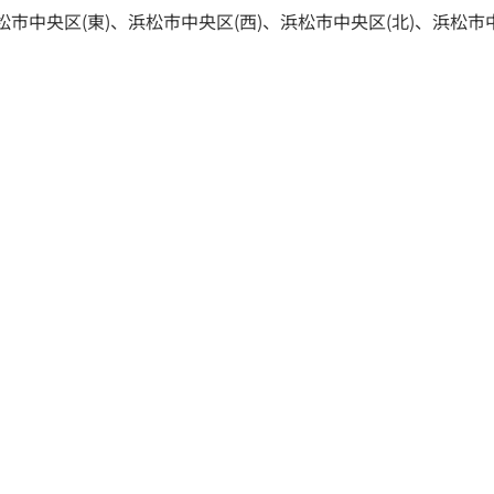
松市中央区(東)、浜松市中央区(西)、浜松市中央区(北)、浜松市
情報
新築一戸建てを探す
実例
お客様の声
等級3+制震住宅
営業スタッフ紹介
案内
会社概要