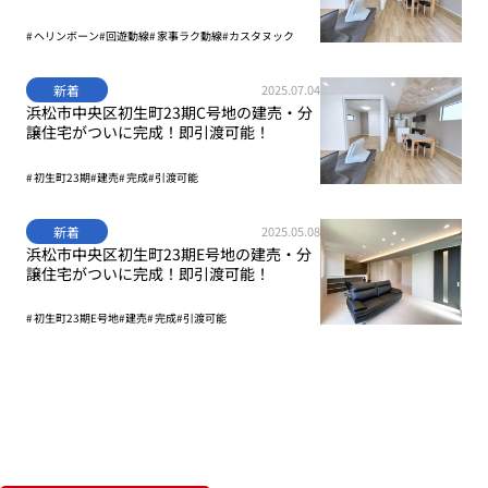
ヘリンボーン
回遊動線
家事ラク動線
カスタヌック
新着
2025.07.04
浜松市中央区初生町23期C号地の建売・分
譲住宅がついに完成！即引渡可能！
初生町23期
建売
完成
引渡可能
新着
2025.05.08
浜松市中央区初生町23期E号地の建売・分
譲住宅がついに完成！即引渡可能！
初生町23期E号地
建売
完成
引渡可能