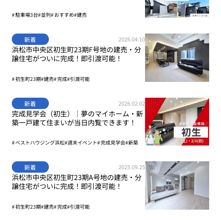
駐車場3台
並列
おすすめ
建売
新着
2026.04.10
浜松市中央区初生町23期F号地の建売・分
譲住宅がついに完成！即引渡可能！
初生町23期
建売
完成
引渡可能
新着
2026.02.02
完成見学会（初生）｜夢のマイホーム・新
築一戸建て住まいが当日内覧できます！
ベストハウジング浜松
週末イベント
完成見学会
新築
新着
2025.09.25
浜松市中央区初生町23期A号地の建売・分
譲住宅がついに完成！即引渡可能！
初生町23期
建売
完成
引渡可能