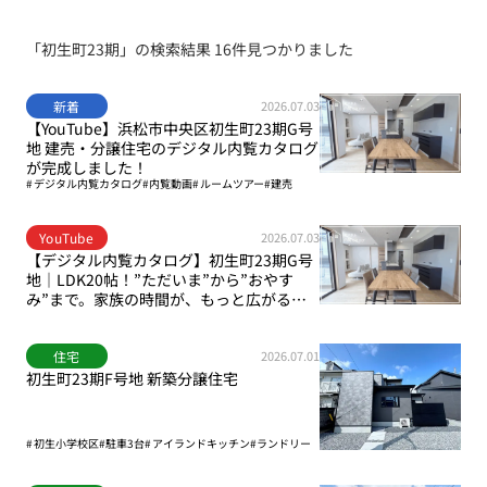
「初生町23期」の検索結果 16件見つかりました
新着
2026.07.03
【YouTube】浜松市中央区初生町23期G号
地 建売・分譲住宅のデジタル内覧カタログ
が完成しました！
デジタル内覧カタログ
内覧動画
ルームツアー
建売
YouTube
2026.07.03
【デジタル内覧カタログ】初生町23期G号
地｜LDK20帖！”ただいま”から”おやす
み”まで。家族の時間が、もっと広がる
家。｜浜松市中央区初生町｜浜松市（北エ
リア）
住宅
2026.07.01
初生町23期F号地 新築分譲住宅
初生小学校区
駐車3台
アイランドキッチン
ランドリー