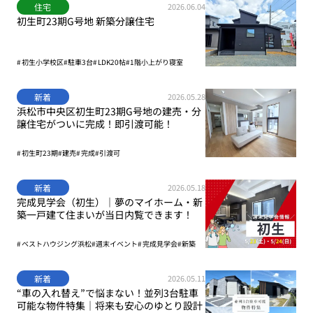
住宅
2026.06.04
初生町23期G号地 新築分譲住宅
初生小学校区
駐車3台
LDK20帖
1階小上がり寝室
新着
2026.05.28
浜松市中央区初生町23期G号地の建売・分
譲住宅がついに完成！即引渡可能！
初生町23期
建売
完成
引渡可
新着
2026.05.18
完成見学会（初生）｜夢のマイホーム・新
築一戸建て住まいが当日内覧できます！
ベストハウジング浜松
週末イベント
完成見学会
新築
新着
2026.05.11
“車の入れ替え”で悩まない！並列3台駐車
可能な物件特集｜将来も安心のゆとり設計