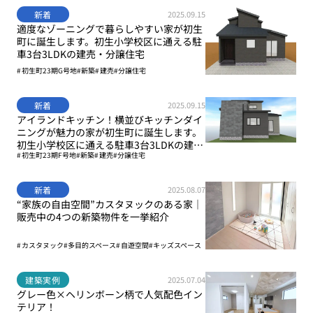
新着
2025.09.15
適度なゾーニングで暮らしやすい家が初生
町に誕生します。初生小学校区に通える駐
車3台3LDKの建売・分譲住宅
初生町23期G号地
新築
建売
分譲住宅
新着
2025.09.15
アイランドキッチン！横並びキッチンダイ
ニングが魅力の家が初生町に誕生します。
初生小学校区に通える駐車3台3LDKの建
初生町23期F号地
新築
建売
分譲住宅
売・分譲住宅
新着
2025.08.07
“家族の自由空間”カスタヌックのある家｜
販売中の4つの新築物件を一挙紹介
カスタヌック
多目的スペース
自遊空間
キッズスペース
建築実例
2025.07.04
グレー色×ヘリンボーン柄で人気配色イン
テリア！