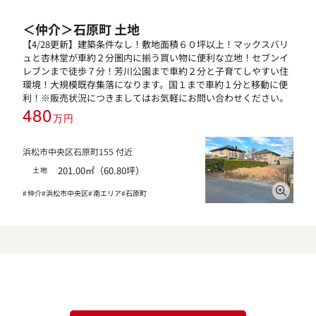
＜仲介＞石原町 土地
【4/28更新】建築条件なし！敷地面積６０坪以上！マックスバリ
ュと杏林堂が車約２分圏内に揃う買い物に便利な立地！セブンイ
レブンまで徒歩７分！芳川公園まで車約２分と子育てしやすい住
環境！大規模既存集落になります。国１まで車約１分と移動に便
利！※販売状況につきましてはお気軽にお問い合わせください。
480
万円
浜松市中央区石原町155 付近
201.00㎡（60.80坪）
土地
仲介
浜松市中央区
南エリア
石原町