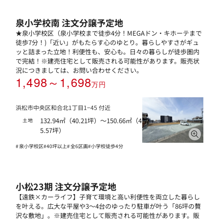
泉小学校南 注文分譲予定地
★泉小学校区（泉小学校まで徒歩4分！MEGAドン・キホーテまで
徒歩7分！)「近い」がもたらす心のゆとり。暮らしやすさがギュ
ッと詰まった立地！利便性も、安心も。日々の暮らしが徒歩圏内
で完結！※建売住宅として販売される可能性があります。販売状
況につきましては、お問い合わせください。
1,498～1,698
万円
浜松市中央区和合北1丁目1−45 付近
132.94㎡（40.21坪）～150.66㎡（4
土地
5.57坪）
泉小学校区
40坪以上
全6区画
小学校徒歩4分
小松23期 注文分譲予定地
【遠鉄×カーライフ】子育て環境と高い利便性を両立した暮らし
を叶える。広大な平屋や3〜4台のゆったり駐車が叶う「86坪の贅
沢な敷地」。※建売住宅として販売される可能性があります。販