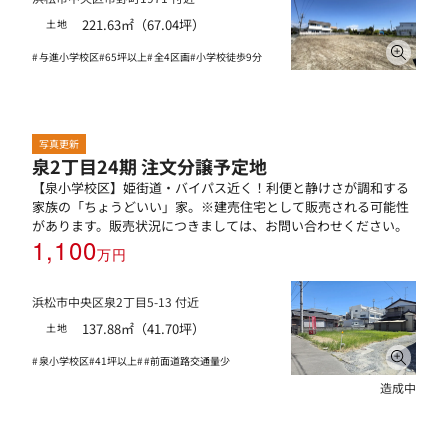
221.63㎡（67.04坪）
土地
与進小学校区
65坪以上
全4区画
小学校徒歩9分
写真更新
泉2丁目24期 注文分譲予定地
【泉小学校区】姫街道・バイパス近く！利便と静けさが調和する
家族の「ちょうどいい」家。※建売住宅として販売される可能性
があります。販売状況につきましては、お問い合わせください。
1,100
万円
浜松市中央区泉2丁目5-13 付近
137.88㎡（41.70坪）
土地
泉小学校区
41坪以上
前面道路交通量少
造成中