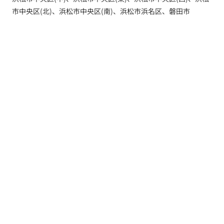
市中央区(北)、浜松市中央区(南)、浜松市浜名区、磐田市
トップ
新着情報
新築一戸建てを探す
土地を探す
YouTube内覧動画
建築実例