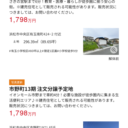
さぎの宮駅まで6分！教育・医療・暮らしが徒歩圏に揃う安心の
街。※建売住宅として販売される可能性があります。販売状況に
つきましては、お問い合わせください。
1,798
万円
浜松市中央区有玉南町424−2 付近
296.39㎡（89.65坪）
土地
有玉小学校区
80坪以上
限定1区画
小学校徒歩9分
解体前
写真更新
市野町13期 注文分譲予定地
イオンモール市野まで車約4分！必要な施設が徒歩圏内に集まる生
活便利エリア♪※建売住宅として販売される可能性があります。
販売状況につきましては、お問い合わせください。
1,798
万円
浜松市中央区市野町1971 付近