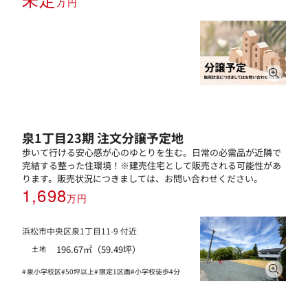
万円
泉1丁目23期 注文分譲予定地
歩いて行ける安心感が心のゆとりを生む。日常の必需品が近隣で
完結する整った住環境！※建売住宅として販売される可能性があ
ります。販売状況につきましては、お問い合わせください。
1,698
万円
浜松市中央区泉1丁目11-9 付近
196.67㎡（59.49坪）
土地
泉小学校区
50坪以上
限定1区画
小学校徒歩4分