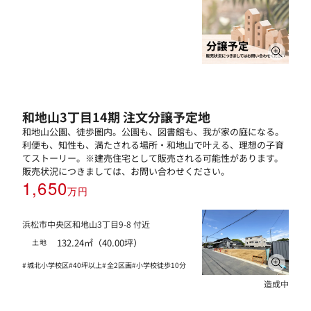
和地山3丁目14期 注文分譲予定地
和地山公園、徒歩圏内。公園も、図書館も、我が家の庭になる。
利便も、知性も、満たされる場所・和地山で叶える、理想の子育
てストーリー。※建売住宅として販売される可能性があります。
販売状況につきましては、お問い合わせください。
1,650
万円
浜松市中央区和地山3丁目9-8 付近
132.24㎡（40.00坪）
土地
城北小学校区
40坪以上
全2区画
小学校徒歩10分
造成中