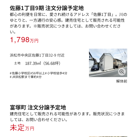
佐藤1丁目9期 注文分譲予定地
都心の利便を日常に、愛され続けるアドレス「佐藤1丁目」。川の
ゆとりと、一方通行の安心感。建売住宅として販売される可能性
があります。※販売状況につきましては、お問い合わせくださ
い。
1,798
万円
浜松市中央区佐藤1丁目32-9 付近
187.39㎡（56.68坪）
土地
佐藤小学校区
56坪以上
小学校徒歩4分
JR浜松駅まで車約4分
解体前
富塚町 注文分譲予定地
建売住宅として販売される可能性があります。販売状況につきま
しては、お問い合わせください。
未定
万円