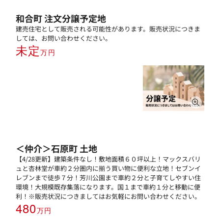
和合町 注文分譲予定地
建売住宅として販売される可能性があります。販売状況につきま
しては、お問い合わせください。
未定
万円
＜仲介＞石原町 土地
【4/28更新】建築条件なし！敷地面積６０坪以上！マックスバリ
ュと杏林堂が車約２分圏内に揃う買い物に便利な立地！セブンイ
レブンまで徒歩７分！芳川公園まで車約２分と子育てしやすい住
環境！大規模既存集落になります。国１まで車約１分と移動に便
利！※販売状況につきましてはお気軽にお問い合わせください。
480
万円