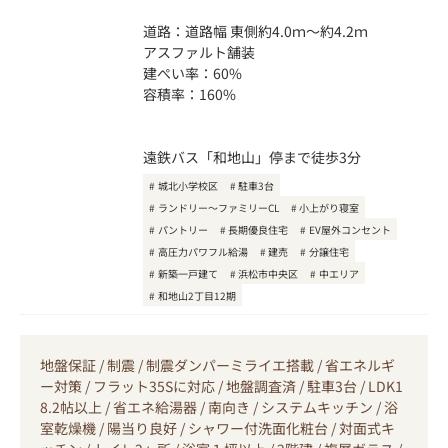
道路：道路幅 東側約4.0ｍ～約4.2ｍ
アスファルト舗装
建ぺい率：60%
容積率：160%
遠鉄バス「和地山」停まで徒歩3分
城北小学校区
駐車3台
ランドリー～ファミリーCL
小上がり寝室
パントリー
長期優良住宅
EV屋外コンセント
高圧力パワフル給湯
建売
分譲住宅
新築一戸建て
浜松市中央区
中エリア
和地山2丁目12期
地盤保証 / 制震 / 制震ダンパーミライエ搭載 / 省エネルギ
ー対策 / フラット35Sに対応 / 地盤調査済 / 駐車3台 / LDK1
8.2帖以上 / 省エネ給湯器 / 南向き / システムキッチン / 浴
室乾燥機 / 陽当り良好 / シャワー付洗面化粧台 / 対面式キ