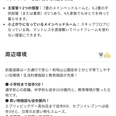
主寝室＋2つの個室：
7畳のメインベッドルームと、6.2畳の子
供部屋（または書斎）が2つあり、4人家族でもゆとりを持って
暮らせます。
小上がりになっているメインベッドルーム：
スキップフロアに
なっている為、マットレスを直接敷いてベッドフレームを使わ
ない寝室にできます。
周辺環境
前面道路は一方通行で安心！和地山公園徒歩２分と子育てしやす
い住環境！生活利便施設と教育施設が充実！
● 小学校まで徒歩5分！
通学安心の距離。中学校も徒歩10分圏内と、教育環境が整った立
地です。
● 買い物施設も徒歩圏内！
エブリィビッグデー高台店まで徒歩8分、セブンイレブンへは徒
歩3分と、日常のお買い物もスムーズ。