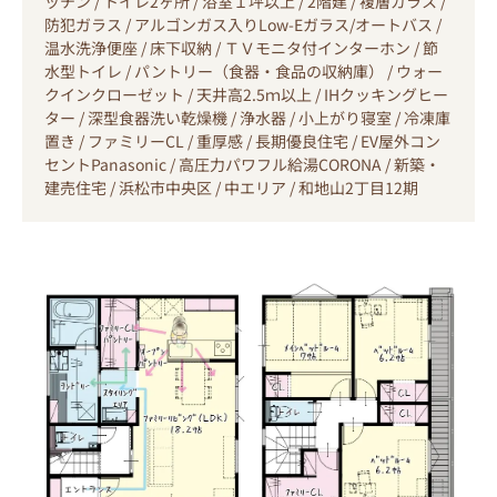
ッチン / トイレ2ヶ所 / 浴室１坪以上 / 2階建 / 複層ガラス /
防犯ガラス / アルゴンガス入りLow-Eガラス/オートバス /
温水洗浄便座 / 床下収納 / ＴＶモニタ付インターホン / 節
水型トイレ / パントリー（食器・食品の収納庫） / ウォー
クインクローゼット / 天井高2.5ｍ以上 / IHクッキングヒー
ター / 深型食器洗い乾燥機 / 浄水器 / 小上がり寝室 / 冷凍庫
置き / ファミリーCL / 重厚感 / 長期優良住宅 / EV屋外コン
セントPanasonic / 高圧力パワフル給湯CORONA / 新築・
建売住宅 / 浜松市中央区 / 中エリア / 和地山2丁目12期