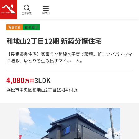
全体検索
MENU
写真更新
即引渡可
和地山2丁目12期 新築分譲住宅
【長期優良住宅】家事ラク動線×子育て環境。忙しいパパ・ママ
に贈る、ゆとりを生み出すマイホーム。
4,080
3LDK
万円
浜松市中央区和地山2丁目19-14 付近