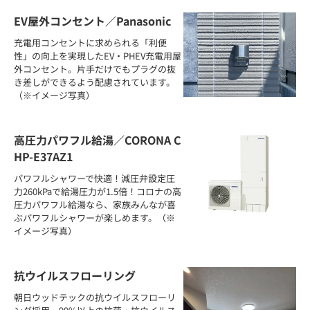
EV屋外コンセント／Panasonic
充電用コンセントに求められる「利便
性」の向上を実現したEV・PHEV充電用屋
外コンセント。片手だけでもプラグの抜
き差しができるよう配慮されています。
（※イメージ写真）
高圧力パワフル給湯／CORONA C
HP-E37AZ1
パワフルシャワーで快適！減圧弁設定圧
力260kPaで給湯圧力が1.5倍！コロナの高
圧力パワフル給湯なら、家族みんなが喜
ぶパワフルシャワーが楽しめます。（※
イメージ写真）
抗ウイルスフローリング
朝日ウッドテックの抗ウイルスフローリ