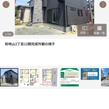
間取り
画像一覧
1
/
54
和地山2丁目12期完成外観の様子