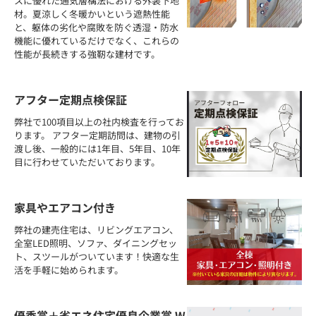
スに優れた通気層構法における外装下地
材。夏涼しく冬暖かいという遮熱性能
と、躯体の劣化や腐敗を防ぐ透湿・防水
機能に優れているだけでなく、これらの
性能が長続きする強靭な建材です。
アフター定期点検保証
弊社で100項目以上の社内検査を行ってお
ります。 アフター定期訪問は、建物の引
渡し後、一般的には1年目、5年目、10年
目に行わせていただいております。
家具やエアコン付き
弊社の建売住宅は、リビングエアコン、
全室LED照明、ソファ、ダイニングセッ
ト、スツールがついています！快適な生
活を手軽に始められます。
優秀賞＋省エネ住宅優良企業賞 W