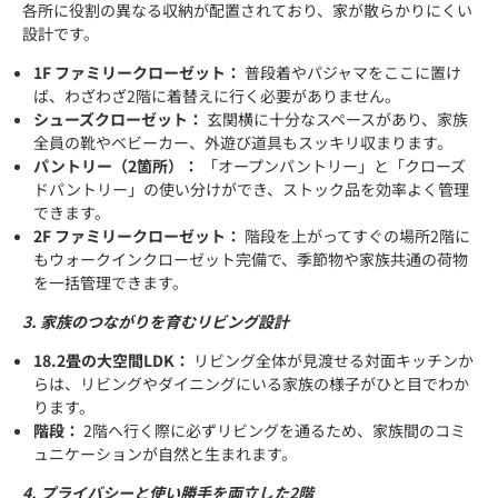
各所に役割の異なる収納が配置されており、家が散らかりにくい
設計です。
1F ファミリークローゼット：
普段着やパジャマをここに置け
ば、わざわざ2階に着替えに行く必要がありません。
シューズクローゼット：
玄関横に十分なスペースがあり、家族
全員の靴やベビーカー、外遊び道具もスッキリ収まります。
パントリー（2箇所）：
「オープンパントリー」と「クローズ
ドパントリー」の使い分けができ、ストック品を効率よく管理
できます。
2F ファミリークローゼット：
階段を上がってすぐの場所2階に
もウォークインクローゼット完備で、季節物や家族共通の荷物
を一括管理できます。
3. 家族のつながりを育むリビング設計
18.2畳の大空間LDK：
リビング全体が見渡せる対面キッチンか
らは、リビングやダイニングにいる家族の様子がひと目でわか
ります。
階段：
2階へ行く際に必ずリビングを通るため、家族間のコミ
ュニケーションが自然と生まれます。
4. プライバシーと使い勝手を両立した2階