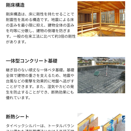
剛床構造
剛床構造は、床に剛性を持たせることで
耐震性を高める構造です。地震による床
の歪みを最小限に抑え、建物全体の歪み
を均等に分散し、建物の倒壊を防ぎま
す。一般の在来工法に比べて約3倍の剛性
があります。
一体型コンクリート基礎
継ぎ目のない頑丈な一体ベタ基礎。基礎
全体で建物の重さを支えるため、地震や
台風などの衝撃を効果的に地盤へ逃がす
ことができます。また、湿気やカビの発
生を防止することができ、断熱効果にも
優れています。
断熱シート
タイベックシルバーは、トータルバラン