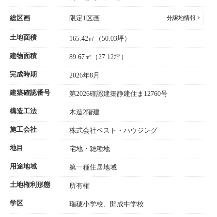
総区画
限定1区画
分譲地情報
土地面積
165.42㎡（50.03坪）
建物面積
89.67㎡（27.12坪）
完成時期
2026年8月
建築確認番号
第2026確認建築静建住ま12760号
構造工法
木造2階建
施工会社
株式会社ベスト・ハウジング
地目
宅地・雑種地
用途地域
第一種住居地域
土地権利形態
所有権
学区
瑞穂小学校、開成中学校