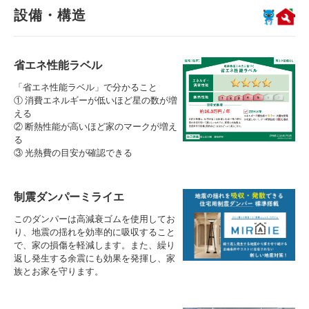
設備・構造
省エネ性能ラベル
「省エネ性能ラベル」で分かること
① 消費エネルギーが低いほど星の数が増
える
② 断熱性能が高いほど家のマークが増え
る
③ 光熱費の目安が確認できる
制震ダンパーミライエ
このダンパーは高減衰ゴムを使用してお
り、地震の揺れを効率的に吸収すること
で、家の損傷を軽減します。また、繰り
返し発生する余震にも効果を発揮し、家
族とお家を守ります。