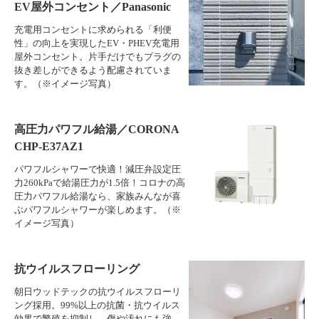
EV屋外コンセント／Panasonic
充電用コンセントに求められる「利便
性」の向上を実現したEV・PHEV充電用
屋外コンセント。片手だけでもプラグの
抜き差しができるよう配慮されていま
す。（※イメージ写真）
高圧力パワフル給湯／CORONA
CHP-E37AZ1
パワフルシャワーで快適！減圧弁設定圧
力260kPaで給湯圧力が1.5倍！コロナの高
圧力パワフル給湯なら、家族みんなが喜
ぶパワフルシャワーが楽しめます。（※
イメージ写真）
抗ウイルスフローリング
朝日ウッドテックの抗ウイルスフローリ
ング採用。99%以上の抗菌・抗ウイルス
効果で繁殖を抑制し、傷や汚れにも強