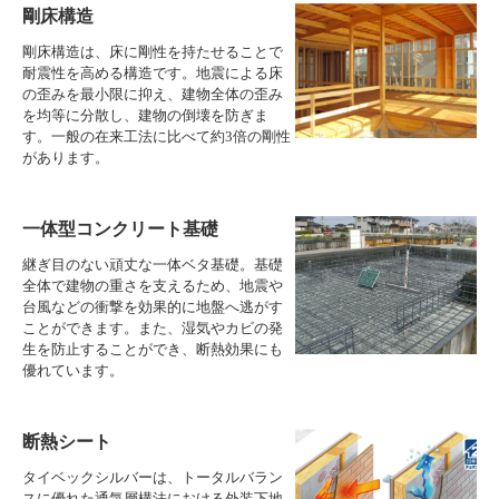
剛床構造
剛床構造は、床に剛性を持たせることで
耐震性を高める構造です。地震による床
の歪みを最小限に抑え、建物全体の歪み
を均等に分散し、建物の倒壊を防ぎま
す。一般の在来工法に比べて約3倍の剛性
があります。
一体型コンクリート基礎
継ぎ目のない頑丈な一体ベタ基礎。基礎
全体で建物の重さを支えるため、地震や
台風などの衝撃を効果的に地盤へ逃がす
ことができます。また、湿気やカビの発
生を防止することができ、断熱効果にも
優れています。
断熱シート
タイベックシルバーは、トータルバラン
スに優れた通気層構法における外装下地