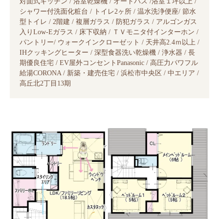
対面式キッチン / 浴室乾燥機 / オートバス /浴室１坪以上 /
シャワー付洗面化粧台 / トイレ2ヶ所 / 温水洗浄便座/ 節水
型トイレ / 2階建 / 複層ガラス / 防犯ガラス / アルゴンガス
入りLow-Eガラス / 床下収納 / ＴＶモニタ付インターホン /
パントリー/ ウォークインクローゼット / 天井高2.4ｍ以上 /
IHクッキングヒーター / 深型食器洗い乾燥機 / 浄水器 / 長
期優良住宅 / EV屋外コンセントPanasonic / 高圧力パワフル
給湯CORONA / 新築・建売住宅 / 浜松市中央区 / 中エリア /
高丘北2丁目13期