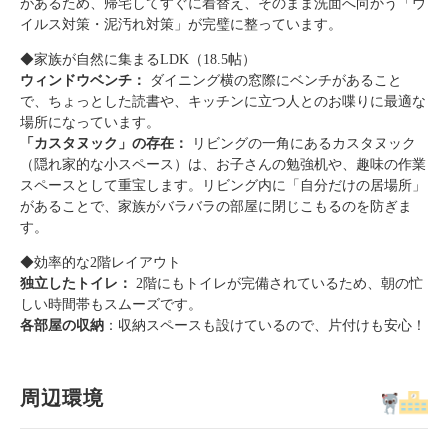
があるため、帰宅してすぐに着替え、そのまま洗面へ向かう「ウ
イルス対策・泥汚れ対策」が完璧に整っています。
◆家族が自然に集まるLDK（18.5帖）
ウィンドウベンチ：
ダイニング横の窓際にベンチがあること
で、ちょっとした読書や、キッチンに立つ人とのお喋りに最適な
場所になっています。
「カスタヌック」の存在：
リビングの一角にあるカスタヌック
（隠れ家的な小スペース）は、お子さんの勉強机や、趣味の作業
スペースとして重宝します。リビング内に「自分だけの居場所」
があることで、家族がバラバラの部屋に閉じこもるのを防ぎま
す。
◆効率的な2階レイアウト
独立したトイレ：
2階にもトイレが完備されているため、朝の忙
しい時間帯もスムーズです。
各部屋の収納
：収納スペースも設けているので、片付けも安心！
周辺環境