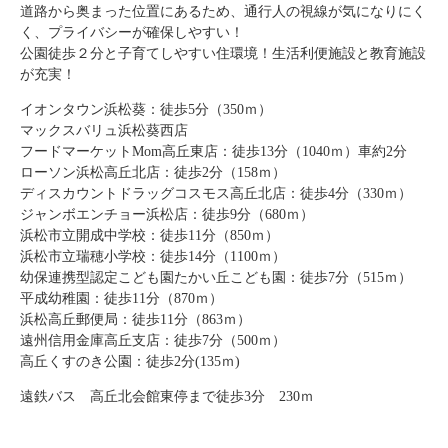
道路から奥まった位置にあるため、通行人の視線が気になりにく
く、プライバシーが確保しやすい！
公園徒歩２分と子育てしやすい住環境！生活利便施設と教育施設
が充実！
イオンタウン浜松葵：徒歩5分（350ｍ）
マックスバリュ浜松葵西店
フードマーケットMom高丘東店：徒歩13分（1040ｍ）車約2分
ローソン浜松高丘北店：徒歩2分（158ｍ）
ディスカウントドラッグコスモス高丘北店：徒歩4分（330ｍ）
ジャンボエンチョー浜松店：徒歩9分（680ｍ）
浜松市立開成中学校：徒歩11分（850ｍ）
浜松市立瑞穂小学校：徒歩14分（1100ｍ）
幼保連携型認定こども園たかい丘こども園：徒歩7分（515ｍ）
平成幼稚園：徒歩11分（870ｍ）
浜松高丘郵便局：徒歩11分（863ｍ）
遠州信用金庫高丘支店：徒歩7分（500ｍ）
高丘くすのき公園：徒歩2分(135ｍ)
遠鉄バス 高丘北会館東停まで徒歩3分 230ｍ