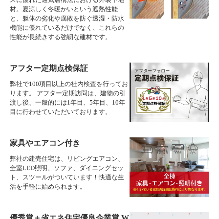
材。夏涼しく冬暖かいという遮熱性能
と、躯体の劣化や腐敗を防ぐ透湿・防水
機能に優れているだけでなく、これらの
性能が長続きする強靭な建材です。
アフター定期点検保証
弊社で100項目以上の社内検査を行ってお
ります。 アフター定期訪問は、建物の引
渡し後、一般的には1年目、5年目、10年
目に行わせていただいております。
家具やエアコン付き
弊社の建売住宅は、リビングエアコン、
全室LED照明、ソファ、ダイニングセッ
ト、スツールがついています！快適な生
活を手軽に始められます。
優秀賞＋省エネ住宅優良企業賞 W