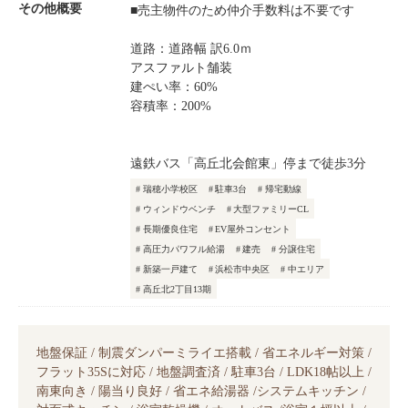
その他概要
■売主物件のため仲介手数料は不要です
道路：道路幅 訳6.0ｍ
アスファルト舗装
建ぺい率：60%
容積率：200%
遠鉄バス「高丘北会館東」停まで徒歩3分
瑞穂小学校区
駐車3台
帰宅動線
ウィンドウベンチ
大型ファミリーCL
長期優良住宅
EV屋外コンセント
高圧力パワフル給湯
建売
分譲住宅
新築一戸建て
浜松市中央区
中エリア
高丘北2丁目13期
地盤保証 / 制震ダンパーミライエ搭載 / 省エネルギー対策 /
フラット35Sに対応 / 地盤調査済 / 駐車3台 / LDK18帖以上 /
南東向き / 陽当り良好 / 省エネ給湯器 /システムキッチン /