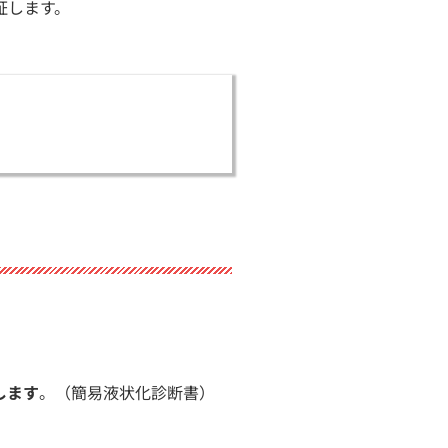
証します。
します
。（簡易液状化診断書）