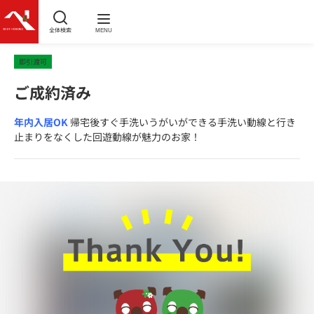
全体検索
MENU
即引渡可
ご成約済み
年内入居OK
帰宅後すぐ手洗いうがいができる手洗い動線と行き
止まりをなくした回遊動線が魅力のお家！