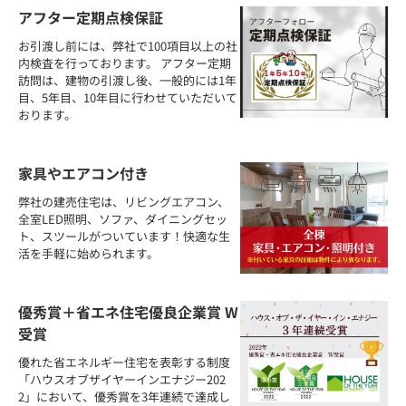
アフター定期点検保証
お引渡し前には、弊社で100項目以上の社
内検査を行っております。 アフター定期
訪問は、建物の引渡し後、一般的には1年
目、5年目、10年目に行わせていただいて
おります。
家具やエアコン付き
弊社の建売住宅は、リビングエアコン、
全室LED照明、ソファ、ダイニングセッ
ト、スツールがついています！快適な生
活を手軽に始められます。
優秀賞＋省エネ住宅優良企業賞 W
受賞
優れた省エネルギー住宅を表彰する制度
「ハウスオブザイヤーインエナジー202
2」において、優秀賞を3年連続で達成し