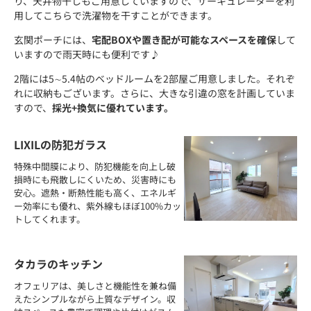
り、天井物干しもご用意していますので、サーキュレーターを利
用してこちらで洗濯物を干すことができます。
玄関ポーチには、
宅配BOXや置き配が可能なスペースを確保
して
いますので雨天時にも便利です♪
2階には5∼5.4帖のベッドルームを2部屋ご用意しました。それぞ
れに収納もございます。さらに、大きな引違の窓を計画していま
すので、
採光+換気に優れています。
LIXILの防犯ガラス
特殊中間膜により、防犯機能を向上し破
損時にも飛散しにくいため、災害時にも
安心。遮熱・断熱性能も高く、エネルギ
ー効率にも優れ、紫外線もほぼ100%カッ
トしてくれます。
タカラのキッチン
オフェリアは、美しさと機能性を兼ね備
えたシンプルながら上質なデザイン。収