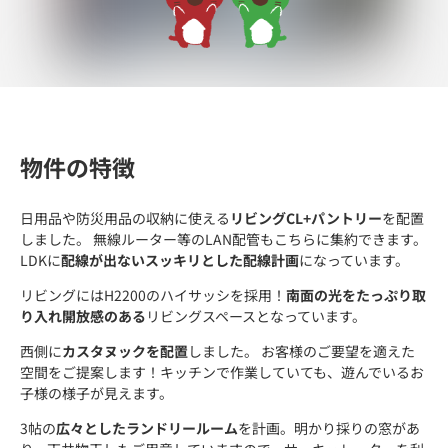
物件の特徴
日用品や防災用品の収納に使える
リビングCL+パントリー
を配置
しました。 無線ルーター等のLAN配管もこちらに集約できます。
LDKに
配線が出ないスッキリとした配線計画
になっています。
リビングにはH2200のハイサッシを採用！
南面の光をたっぷり取
り入れ開放感のある
リビングスペースとなっています。
西側に
カスタヌックを配置
しました。 お客様のご要望を適えた
空間をご提案します！キッチンで作業していても、遊んでいるお
子様の様子が見えます。
3帖の
広々としたランドリールーム
を計画。明かり採りの窓があ