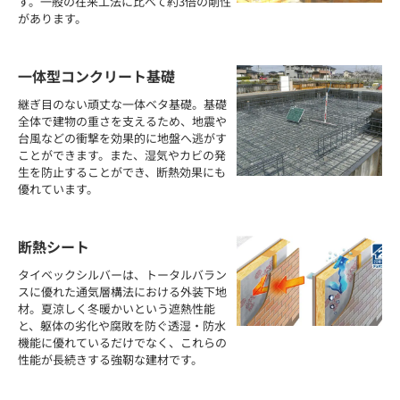
す。一般の在来工法に比べて約3倍の剛性
があります。
一体型コンクリート基礎
継ぎ目のない頑丈な一体ベタ基礎。基礎
全体で建物の重さを支えるため、地震や
台風などの衝撃を効果的に地盤へ逃がす
ことができます。また、湿気やカビの発
生を防止することができ、断熱効果にも
優れています。
断熱シート
タイベックシルバーは、トータルバラン
スに優れた通気層構法における外装下地
材。夏涼しく冬暖かいという遮熱性能
と、躯体の劣化や腐敗を防ぐ透湿・防水
機能に優れているだけでなく、これらの
性能が長続きする強靭な建材です。