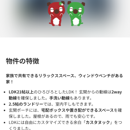
物件の特徴
家族で共有できるリラックススペース、ウィンドウベンチがある
家！
LDK21帖以上
のひろびろとしたLDK！ 玄関からの動線は
2way
動線
を確保しました。
手洗い動線
もあります。
2.5帖のランドリー
では、室内干しもできます。
玄関ポーチには、
宅配ボックスや置き配ができるスペース
を確
保しました。屋根があるので、雨でも安心です。
LDKには自由にカスタマイズできる余白「
カスタヌック
」をつ
くりました。