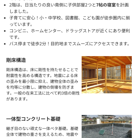
2階は、日当たりの良い南側に子供部屋2つと
7帖の寝室
を計画
しました。
子育てに安心！小・中学校、図書館、こども園が徒歩圏内に揃
っています。
コンビニ、ホームセンター、ドラッグストアが近くにあり便利
です。
バス停まで徒歩2分！目的地までスムーズにアクセスできます。
剛床構造
剛床構造は、床に剛性を持たせることで
耐震性を高める構造です。地震による床
の歪みを最小限に抑え、建物全体の歪み
を均等に分散し、建物の倒壊を防ぎま
す。一般の在来工法に比べて約3倍の剛性
があります。
一体型コンクリート基礎
継ぎ目のない頑丈な一体ベタ基礎。基礎
全体で建物の重さを支えるため、地震や