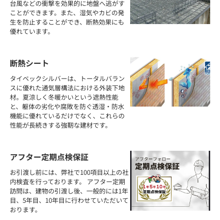
台風などの衝撃を効果的に地盤へ逃がす
ことができます。また、湿気やカビの発
生を防止することができ、断熱効果にも
優れています。
断熱シート
タイベックシルバーは、トータルバラン
スに優れた通気層構法における外装下地
材。夏涼しく冬暖かいという遮熱性能
と、躯体の劣化や腐敗を防ぐ透湿・防水
機能に優れているだけでなく、これらの
性能が長続きする強靭な建材です。
アフター定期点検保証
お引渡し前には、弊社で100項目以上の社
内検査を行っております。 アフター定期
訪問は、建物の引渡し後、一般的には1年
目、5年目、10年目に行わせていただいて
おります。