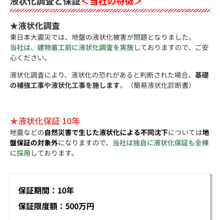
液状化調査と保証
＜当社の特徴＞
★液状化調査
東日本大震災では、地盤の液状化被害が問題となりました。
当社は、建物着工前に液状化調査を実施
しておりますので、ご安
心ください。
液状化調査により、液状化の恐れがあると判断された場合、
基礎
の補強工事や液状化工事を施します
。（簡易液状化診断書）
★液状化保証 10年
地震などの
自然災害で生じた液状化による不同沈下
については
地
盤保証の対象外
になりますので、
当社は独自に液状化保証も全棟
に採用
しております。
保証期間：10年
保証限度額：500万円