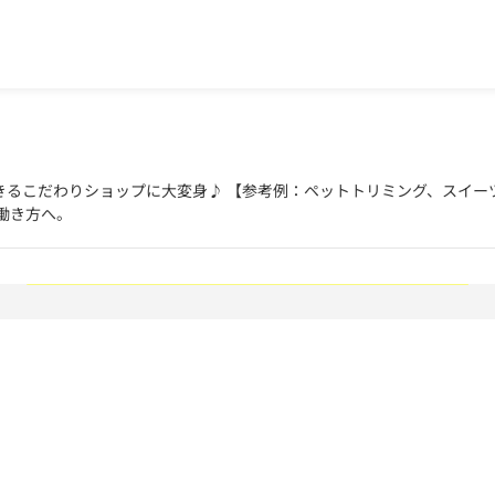
きるこだわりショップに大変身♪ 【参考例：ペットトリミング、スイー
働き方へ。