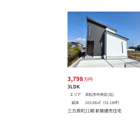
3,798
万円
3LDK
エリア
浜松市中央区(北)
延床
103.06㎡（31.18坪）
三方原町21期 新築建売住宅