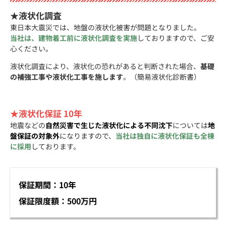
★液状化調査
東日本大震災では、地盤の液状化被害が問題となりました。
当社は、建物着工前に液状化調査を実施
しておりますので、ご安
心ください。
液状化調査により、液状化の恐れがあると判断された場合、
基礎
の補強工事や液状化工事を施します
。（簡易液状化診断書）
★液状化保証 10年
地震などの
自然災害で生じた液状化による不同沈下
については
地
盤保証の対象外
になりますので、
当社は独自に液状化保証も全棟
に採用
しております。
保証期間：10年
保証限度額：500万円