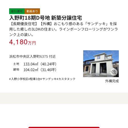
即引渡可
動画あり
入野町18期D号地 新築分譲住宅
【長期優良住宅】【外構】おこもり感のある「サンデッキ」を採
用した癒しの3LDKの住まい。ラインボーンフローリングがワンラ
ンク上の装い。
4,180
万円
浜松市中央区入野町6375 付近
133.04㎡（40.24坪）
土地
104.02㎡（31.46坪）
建物
入野小学校区
駐車3台
サンデッキ
カスタヌック
外構完成